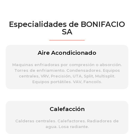
Especialidades de BONIFACIO
SA
Aire Acondicionado
Maquinas enfriadoras por compresión o absorción.
Torres de enfriamiento. Condensadores. Equipos
centrales, VRV, Precisión, UTA, Split, Multisplit.
Equipos portátiles. VAV, Fancoils.
Calefacción
Calderas centrales. Calefactores. Radiadores de
agua. Losa radiante.