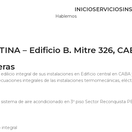
INICIO
SERVICIOS
IN
Hablemos
 – Edificio B. Mitre 326, CAB
eras
dilicio integral de sus instalaciones en Edificio central en CABA
aciones integrales de las instalaciones termomecánicas, eléctri
de sistema de aire acondicionado en 3º piso Sector Reconquista PB
 integral