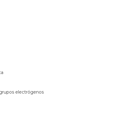
ca
e grupos electrógenos