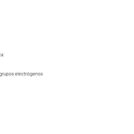
ca
e grupos electrógenos