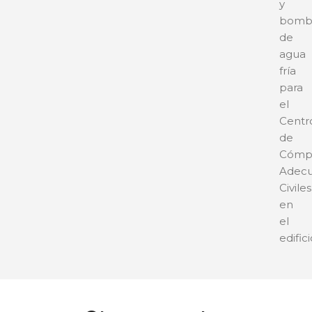
y
bomb
de
agua
fría
para
el
Centr
de
Cómp
Adecu
Civiles
en
el
edific