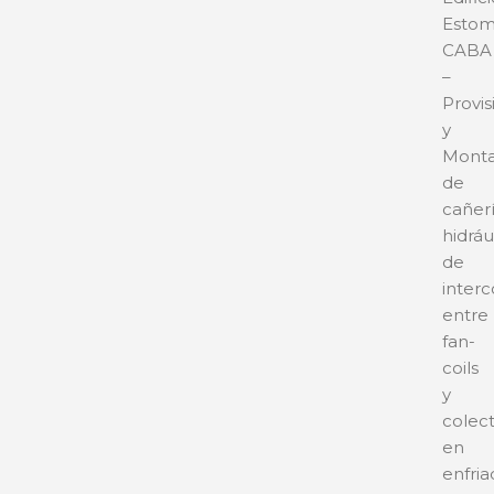
Estom
CABA
–
Provis
y
Monta
de
cañer
hidráu
de
inter
entre
fan-
coils
y
colec
en
enfria