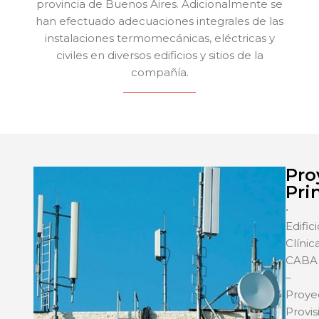
provincia de Buenos Aires. Adicionalmente se
han efectuado adecuaciones integrales de las
instalaciones termomecánicas, eléctricas y
civiles en diversos edificios y sitios de la
compañía.
Pro
Pri
•
Edific
Clínic
CABA
–
Proye
Provis