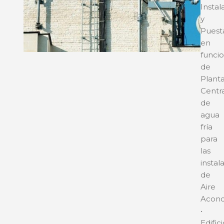
Instal
y
Puest
en
funci
de
Plant
Centr
de
agua
fría
para
las
instal
de
Aire
Acond
•
Edific